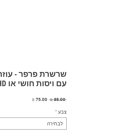
שרשרת פרפר - עוזר
עם ויסות חושי או ADHD
מחיר
מחיר
 ‏85.00 ‏₪ 
רגיל
מבצע
צבע
*
לבחירה