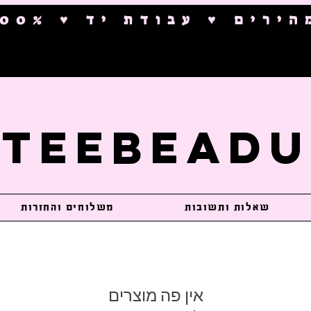
ם ♥ עבודת יד ♥ 100% בטיחותי
TeeBeadU
שאלות ותשובות
משלוחים והחזרות