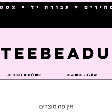
ם ♥ עבודת יד ♥ 100% בטיחותי
TeeBeadU
שאלות ותשובות
משלוחים והחזרות