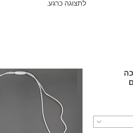
לתצוגה כרגע.
כה
ם