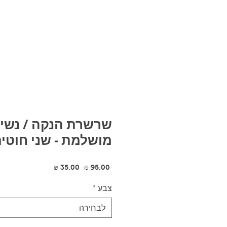
שרשרת הנקה / נשי
מושלמת - שני חוטי
מחיר
מחיר
 ‏95.00 ‏₪ 
רגיל
מבצע
צבע
*
לבחירה