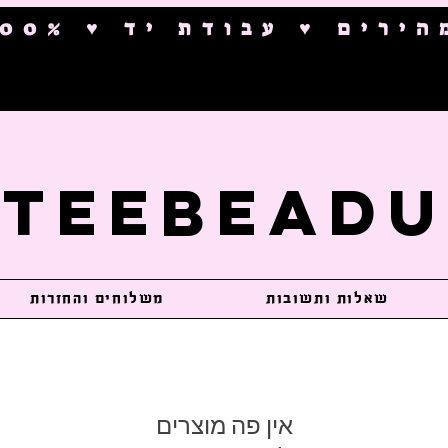
ם ♥ עבודת יד ♥ 100% בטיחותי
TeeBeadU
שאלות ותשובות
משלוחים והחזרות