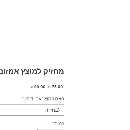
מחזיק למוצץ אמזונ
מחיר
מחיר
 ‏75.00 ‏₪ 
רגיל
מבצע
האם המוצץ עם ידית?
*
לבחירה
כמות
*